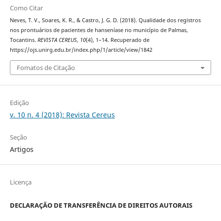
Como Citar
Neves, T. V., Soares, K. R., & Castro, J. G. D. (2018). Qualidade dos registros
nos prontuários de pacientes de hanseníase no município de Palmas,
Tocantins.
REVISTA CEREUS
,
10
(4), 1–14. Recuperado de
https://ojs.unirg.edu.br/index.php/1/article/view/1842
Fomatos de Citação
Edição
v. 10 n. 4 (2018): Revista Cereus
Seção
Artigos
Licença
DECLARAÇÃO DE TRANSFERÊNCIA DE DIREITOS AUTORAIS