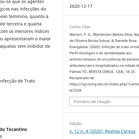
vou-se que os agentes
2020-12-17
gicos nas infecções do
sexo feminino, quanto à
de terceira e quarta
Como Citar
 com os menores índices
Marson, P. G., Wanderson Batista Silva, Na
nas apresentaram o maior
de Oliveira Borba Sobral, & Danielle Rosa
 aquelas sem inibidor de
Evangelista. (2020). Infecção de trato uriná
Perfil etiológico e de sensibilidade aos
antimicrobianos de uroculturas de pacient
ambulatoriais e hospitalizados na cidade d
Palmas-TO.
REVISTA CEREUS
,
12
(4), 14–25.
Recuperado de
Infecção de Trato
https://ojs.unirg.edu.br/index.php/1/artic
w/3228
Fomatos de Citação
Edição
 do Tocantins
v. 12 n. 4 (2020): Revista Cereus
a.