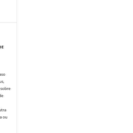
DE
aso
us,
 sobre
de
utra
sa ou