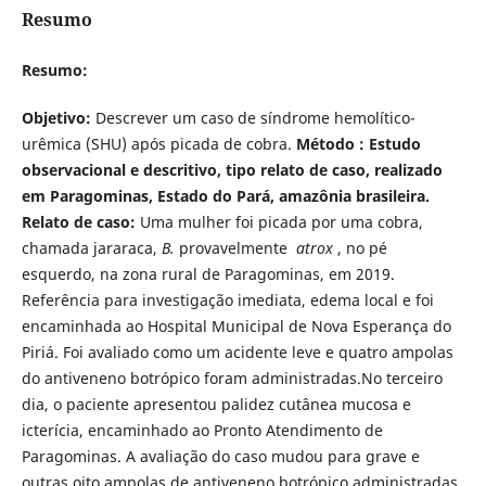
Resumo
Resumo:
Objetivo:
Descrever um caso de síndrome hemolítico-
urêmica (SHU) após picada de cobra.
Método
: Estudo
observacional e descritivo, tipo relato de caso, realizado
em Paragominas, Estado do Pará, amazônia brasileira.
Relato de caso:
Uma mulher foi picada por uma cobra,
chamada jararaca,
B.
provavelmente
atrox
, no pé
esquerdo, na zona rural de Paragominas, em 2019.
Referência para investigação imediata, edema local e foi
encaminhada ao Hospital Municipal de Nova Esperança do
Piriá. Foi avaliado como um acidente leve e quatro ampolas
do antiveneno botrópico foram administradas.No terceiro
dia, o paciente apresentou palidez cutânea mucosa e
icterícia, encaminhado ao Pronto Atendimento de
Paragominas. A avaliação do caso mudou para grave e
outras oito ampolas de antiveneno botrópico administradas.