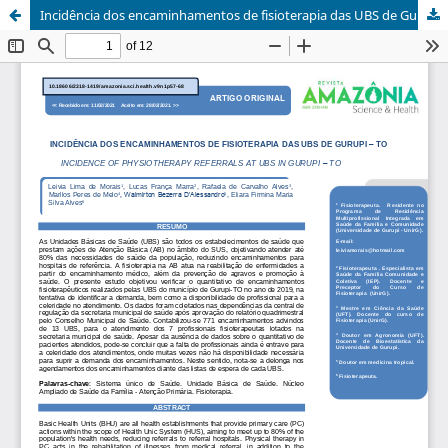
Incidência dos encaminhamentos de fisioterapia das UBS de Gurupi – TO