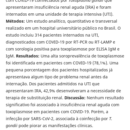
com COVID-19 coinfectados por
Toxoplasma gondii
que
apresentaram insuficiência renal aguda (IRA) e foram
internados em uma unidade de terapia intensiva (UTI).
Métodos:
Um estudo analítico, quantitativo e transversal
realizado em um hospital universitário público no Brasil. O
estudo incluiu 314 pacientes internados na UTI,
diagnosticados com COVID-19 por RT-PCR ou RT-LAMP e
com sorologia positiva para toxoplasmose por ELISA IgM e
IgM.
Resultados:
Uma alta soroprevalência de toxoplasmose
foi identificada em pacientes com COVID-19 (78,1%). Uma
pequena porcentagem dos pacientes hospitalizados já
apresentava algum tipo de problema renal antes da
internação. Dos pacientes admitidos na UTI que
apresentaram IRA, 42,9% desenvolveram a necessidade de
terapia de substituição renal.
Discussão:
Nenhum resultado
significativo foi associado à insuficiência renal aguda com
toxoplasmose em pacientes com COVID-19. Porém, a
infecção por SARS-CoV-2, associada à coinfecção por
T.
gondii
pode piorar as manifestações clínicas.