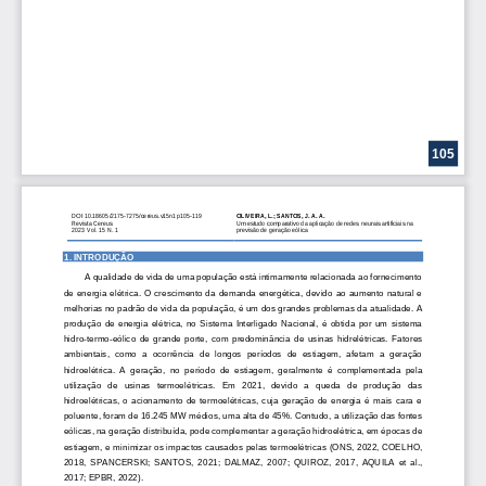
105
DOI
10.18605/2175
-
7275/cereus.v15n1p105
-
119
OLIVEIRA, L.; SANTOS, J. A. A.
Revista 
Cereus
Um estudo comparativo da aplicação de redes neurais artificiais na 
2023 Vol. 15 N. 1
previsão de 
geração eólica
1. 
INTRODUÇÃO
A qualidade de vida de uma população está intimamente relacionada ao fornecimento 
de energia elétrica. 
O crescimento da demanda energética, devido
ao aumento natural e
melhorias no padrão de vida
da população
, é um dos g
randes problemas da atualidade.
A 
pr
odução  de  energia  elétrica,  no  Sistema  Interligado  Nacional,  é  obtida  por  um  sistema 
hidro
-
termo
-
eólico  de  grande  porte,  com  predominância  de  usinas  hidrelétricas.
Fatores 
ambientais,  como  a  ocorrência  de  longos  períodos  de  estiagem,  afetam  a  geração 
hidro
elétrica. 
A 
geração
,  no  período  de  estiagem, 
geralmente 
é  complementada  pela 
utilização   de   usinas   termoelétricas. 
Em   2021,   devido   a
queda   de   produção   das 
hidroelétricas,  o  acionamento  de  termoelétricas,  cuja  geração  de  energia  é  mais  cara  e 
poluente, foram de 16.245 MW médios, uma alta de 45%. 
Contudo, a utilização das fontes 
eólicas, na geração distribuída,
pode
complementar
a geraçã
o hidroelétrica
,
em épocas de 
estiagem
,
e
mini
mizar os impactos causados pelas termoelétricas
(ONS, 202
2
, COELHO, 
2018
,  SPANCERSKI;  SANTOS,  2021
;
DALMAZ,  2007
; 
QUIROZ,  2017
,  AQUILA  et  al., 
2017
; EPBR, 2022
)
.