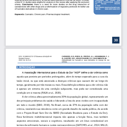
Pontifícia  Universidade  Católica 
a total of 11 studies were eligible for analysis in this review after applying the exclusion 
do 
Paraná 
-
PUCPR.
c
riteria
.
Conclusion:
there  is  a  need  for  more  studies  on  the  drug  interaction  of 
E
-
mail:
cannabinoids with other drugs and a reformulation of regulatory protocols for better use 
Nascimento.maraisa@gmail.com
of Cannabis derivatives in chronic pain.
ORCID: 
0000
-
00
01
-
5482
-
0707
Keywords
: 
Cannabis
. 
Chronic pain
. 
Pharmacological 
treatment
.
30
DOI
:
10.18605/2175
-
7275/cereus.v16n2p30
-
44
CARNEIRO, E.O.; ROSSI, B.; FREITAS, A.L.; HENNEMANN, F. J. 
Revista 
Cereus
G.; 
SANTOS, G.R.; ARAUJO JUNIOR, H.C.; NASCIMENTO, M.
2024 
Vol.
1
6
. N.
2
Aplicabilidade  da 
Cannabis 
e  seus  derivados  no  manejo  da  dor 
crônica.
1. 
INTRODUÇÃO
A Associação Internacional para o Estudo da Dor “IASP” define a dor crônica como 
aquela que persiste por períodos prolongados, além do tempo esperado para a cura da 
lesão  inicial,  ou  que  está  associada  a  doenças  crônicas  que  causam  dor  ao  longo  do 
tempo, g
eralmente por três meses ou mais. Essa definição enfatiza que a dor crônica não 
é  apenas  um  sintoma  de  uma  condição  subjacente,  mas  pode  ser  considerada  uma 
condição em si mesma (RAJA 
et al.,
2020).
A dor crônica afeta aproximadamente 30% da população glob
al, representando um 
dos principais problemas de saúde e liderando a lista de anos vividos com incapacidade 
em  todo  o  mundo  (GBD,  2016).  No  Brasil,  cerca  de  37%  da  população  sofre  com  dor 
crônica, revelando sua relevância como um grande desafio de saúde pú
blica, de acordo 
com  o  Projeto  Brasil  Sem  Dor  da  SBED  (Sociedade  Brasileira  para  o  Estudo  da  Dor). 
Esse  fenômeno  multidimensional  impacta  não  apenas  a  função  física,  mas  também 
aspectos  emocionais,  sociais  e  cognitivos,  resultando  em  um  ônus  considerável  e
m 
termos de sofrimento humano e custos socioeconômicos (GATCHEL
et al.,
2014; MILLS; 