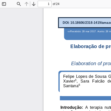
of 24
Toggle
Find
Previous
Next
Sidebar
DOI: 10.18606/2318
-
1419/amazo
Recebido: 28 mar 2017. Aceito: 28 m
<<
Elaboração de pr
Elaboration of prot
Felipe  Lopes  de
Sousa  
Xavier
,   Sara   Falcão   
3
Santana
6
Introdução:
A  tera
pia  nut