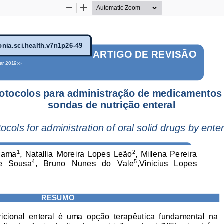
Zoom
Zoom
Out
In
nia.sci.health.v7n1p26
-
49
ARTIGO
DE REVISÃO
ar 2019
>>
otocolos para administração de medicamentos s
sondas de nutrição enteral
ocols for administration of oral solid drugs by enter
Gama
,  Nata
llia  Moreira  Lopes
Leão
,  Millena  Pereira 
1
2
de   Sousa
,   Bruno   Nunes   do   Vale
,Vinicius   Lopes 
4
5
RESUMO
ricional  enteral  é  uma  opção  terapêutica  fundamental  na 