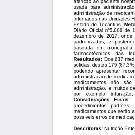
atenção ao paciente hospit
usada  para  administração
administração  de  medicam
internados nas Unidades H
Estado  do  Tocantins. 
Meto
Diário  Oficial  nº5.008  de 
dezembro  de  2017,  onde  f
padronizados,  e  posteriorm
baseada   em   monografia   
farmacotécnicos    das    form
Resultados:
Dos 637 medi
sólidas, destes 179 (87,3%
podend
o  apresentar  reco
administração de medicame
medicamentos   não   são   d
administração,  e  muitos  de
por    exemplo    trituração,  
Considerações   Finais:
procedimentos   padrões,   
medicamentos que serão su
possíveis erros de medicaç
Descritores:
Nutrição Ente