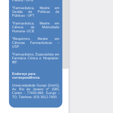
3
Farmacêutica, 
Mestre 
em 
Gestão 
de 
Políticas 
de 
Públicas 
-
UFT. 
4
Farmacêutica, 
Mestre 
em 
Ciência 
da 
Motricidade 
Humana
-
UCB. 
5
Bioquímico, 
Mestre 
em 
Ciências 
Farmacêuticas 
–
USP.
6
Farmacêutico, Especialista em 
Farmácia  Clinica  e  Hospitalar
-
IBF.
Endereço para 
correspondência: 
Universidadede Gurupi  (UnirG), 
Av.   Rio   de   Janeiro   nº   1585, 
Centro 
-
77403
-
090,  Gurupi 
–
TO, T
elefone: (63) 3612
-
760
0
. 