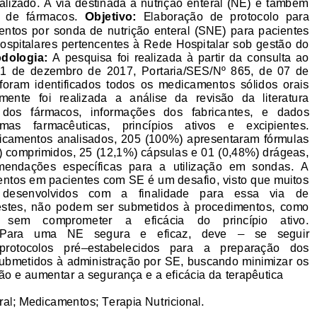
alizado. A via destinada a nutrição enteral (NE) e também 
  de  fármacos. 
Objetivo:
Elaboração  de  protocolo  para 
entos  po
r  sonda  de  nutrição  enteral  (SNE)  para  pacientes 
ospitalares pertencentes à Rede Hospitalar sob gestão do 
dologia:
A  pesquisa  foi  realizada  à  partir  da  consulta  ao 
 11  de  dezembro  d
e  2017,  Portaria/SES/Nº  865,  de  07  de 
oram  identificados  todos  os  medicamentos  sólidos  orais 
ente  foi  realizada  a  análise  da  revisão  da  literatura 
dos   fármacos,   informações   dos   fabrica
ntes,   e   dados 
as    farmacêuticas,    princípios    ativos    e    excipientes. 
camentos analisados, 205 (100%) apresentaram fórmulas 
) comprimidos, 25 (12,1%) cápsulas e 01 (0,48%) drágeas, 
mendações  específicas  para  a  utilização  em  sondas.  A 
ntos em pacientes com SE é um desafio, visto que muitos 
esenvolvidos   com   a   finalidade   para   essa   via   de 
stes,  não 
podem  ser  submetidos  à  procedimentos,  como 
  sem    comprometer    a    eficácia    do    princípio    ativo. 
–
Para   uma   NE   segura   e   eficaz,   deve 
se   seguir 
protocolos   pré
–
estabelecidos   para   a   preparação   dos 
bmetidos à administração por SE, buscando minimizar os 
ão e aumentar a segurança e a eficácia da terapêutica
ral; Medicamentos; Terapia Nutricional.